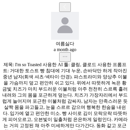
여름싫다
a month ago
제목:
I'm
so
Toasted
사용한
AI
툴:
클링,
클로드
사용한
프롬프
트:
거대한
토스트
빵
침대에
기대
누운,
손바닥만
하게
작아진
중년
남자(회색
셔츠·넥타이·안경).
파스트라미와
양상추
이불
을
가슴까지
덮고
편안히
쉬고
있다.
위에서
따뜻하게
녹은
황
금빛
치즈가
마치
부드러운
이불처럼
아주
천천히
스르륵
흘러
내려와
그의
몸을
포근하게
덮는다.
치즈가
가장자리에서
부드
럽게
늘어지며
포근한
이불처럼
감싸자,
남자는
만족스러운
듯
살짝
몸을
파고들고,
눈을
스르르
감으며
행복한
한숨을
내쉰
다.
입가에
옅고
편안한
미소.
빵
사이로
김이
모락모락
따뜻하
게
피어오르고,
오븐빛이
일출처럼
은은하게
일렁인다.
카메라
는
거의
고정된
채
아주
미세하게만
다가간다.
동화
같고
포근