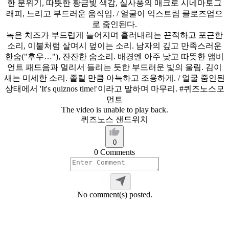
한
분위기,
따뜻한
황금빛
색감,
실사풍의
매크로
시네마토그
래피,
느리고
부드러운
움직임.
/
얼굴이
익스트림
클로즈업으
로
줌인된다.
녹은
치즈가
부드럽게
늘어지며
흘러내리는
끈적하고
포근한
소리,
이불처럼
살며시
덮이는
소리.
남자의
깊고
만족스러운
한숨("후우…"),
잔잔한
숨소리.
배경엔
아주
낮고
따뜻한
앰비
언트
패드음과
멀리서
들리는
듯한
부드러운
빛의
울림.
김이
새는
미세한
소리.
졸릴
만큼
아늑하고
조용하게.
/
얼굴
줌인된
상태에서
'It's
quiznos
time!'이라고
말하며
마무리.
#퀴즈노스모
먼트
The video is unable to play back.
퀴즈노스 샌드위치
0
0 Comments
No comment(s) posted.