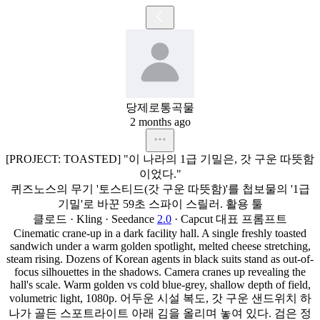
당제로통곡물
2 months ago
[PROJECT:
TOASTED]
"이
나라의
1급
기밀은,
갓
구운
따뜻함
이었다."
퀴즈노스의
무기
'토스티드(갓
구운
따뜻함)'를
첩보물의
'1급
기밀'로
바꾼
59초
스파이
스릴러.
활용
툴
클로드
·
Kling
·
Seedance
2.0
·
Capcut
대표
프롬프트
Cinematic
crane-up
in
a
dark
facility
hall.
A
single
freshly
toasted
sandwich
under
a
warm
golden
spotlight,
melted
cheese
stretching,
steam
rising.
Dozens
of
Korean
agents
in
black
suits
stand
as
out-of-
focus
silhouettes
in
the
shadows.
Camera
cranes
up
revealing
the
hall's
scale.
Warm
golden
vs
cold
blue-grey,
shallow
depth
of
field,
volumetric
light,
1080p.
어두운
시설
복도,
갓
구운
샌드위치
하
나가
골든
스포트라이트
아래
김을
올리며
놓여
있다.
검은
정