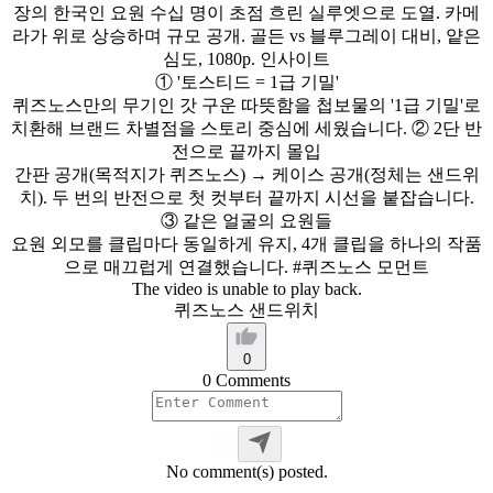
장의
한국인
요원
수십
명이
초점
흐린
실루엣으로
도열.
카메
라가
위로
상승하며
규모
공개.
골든
vs
블루그레이
대비,
얕은
심도,
1080p.
인사이트
①
'토스티드
=
1급
기밀'
퀴즈노스만의
무기인
갓
구운
따뜻함을
첩보물의
'1급
기밀'로
치환해
브랜드
차별점을
스토리
중심에
세웠습니다.
②
2단
반
전으로
끝까지
몰입
간판
공개(목적지가
퀴즈노스)
→
케이스
공개(정체는
샌드위
치).
두
번의
반전으로
첫
컷부터
끝까지
시선을
붙잡습니다.
③
같은
얼굴의
요원들
요원
외모를
클립마다
동일하게
유지,
4개
클립을
하나의
작품
으로
매끄럽게
연결했습니다.
#퀴즈노스
모먼트
The video is unable to play back.
퀴즈노스 샌드위치
0
0 Comments
No comment(s) posted.