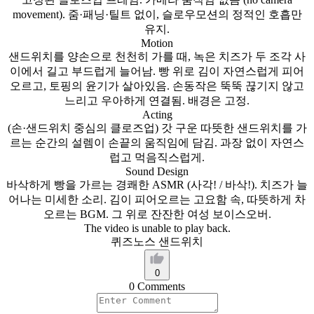
movement).
줌·패닝·틸트
없이,
슬로우모션의
정적인
호흡만
유지.
Motion
샌드위치를
양손으로
천천히
가를
때,
녹은
치즈가
두
조각
사
이에서
길고
부드럽게
늘어남.
빵
위로
김이
자연스럽게
피어
오르고,
토핑의
윤기가
살아있음.
손동작은
뚝뚝
끊기지
않고
느리고
우아하게
연결됨.
배경은
고정.
Acting
(손·샌드위치
중심의
클로즈업)
갓
구운
따뜻한
샌드위치를
가
르는
순간의
설렘이
손끝의
움직임에
담김.
과장
없이
자연스
럽고
먹음직스럽게.
Sound
Design
바삭하게
빵을
가르는
경쾌한
ASMR
(사각!
/
바삭!).
치즈가
늘
어나는
미세한
소리.
김이
피어오르는
고요함
속,
따뜻하게
차
오르는
BGM.
그
위로
잔잔한
여성
보이스오버.
The video is unable to play back.
퀴즈노스 샌드위치
0
0 Comments