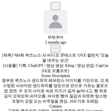
무락쿠마
2 months ago
[제목]
'제4회
퀴즈노스
AI
비디오
콘테스트'
OYE
챌린지
'오늘
을
데우는
순간'
[사용툴]
기획:
ChatGPT
/
영상
생성:
Kling
/
영상
편집:
CapCut
[대표
프롬프트]
Scene
Description
첨부된
퀴즈노스
샌드위치
레퍼런스
이미지를
기반으로,
갓
토
스팅된
서브마린
샌드위치를
양손으로
반으로
가르는
클로즈
업
장면.
두
조각
사이로
녹은
치즈가
길게
늘어나고,
빵
위로
김이
모락모락
피어오름.
바삭한
빵의
질감과
따뜻한
텅스텐
조명이
군침
도는
비주얼을
완성.
16:9
가로
프레임.
Camera
고정된
클로즈업
프레임.
카메라
움직임
없음
(no
camera